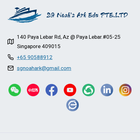
140 Paya Lebar Rd, Az @ Paya Lebar.#05-25
Singapore 409015
+65 90588912
sgnoahark@gmail.com